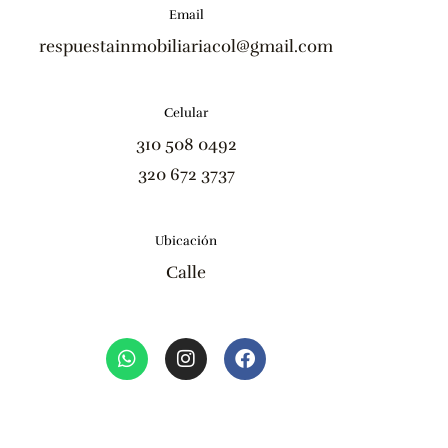
Email
respuestainmobiliariacol@gmail.com
Celular
310 508 0492
320 672 3737
Ubicación
Calle
W
I
F
h
n
a
a
s
c
t
t
e
s
a
b
a
g
o