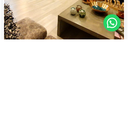
$3.100.000.000
Apartamento en Llano Grande enVenta
Rionegro
Llano Grande
7282471
,
venta de espectacular casa campestre en llano grande, rionegro. vereda
el tablazo detrás del hotel lagoo.
2
1.875 m
7
Más información