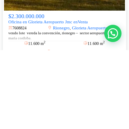
$2.300.000.000
Oficina en Glorieta Aeropuerto Jmc enVenta
Rionegro
Glorieta Aeropuerto Jmc
7608824
,
vendo lote vereda la convención, rionegro – sector aeropuerto jose
maria cordoba.
2
2
11.600 m
11.600 m
Más información