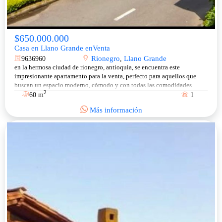
$650.000.000
Casa en Llano Grande enVenta
Rionegro
Llano Grande
9636960
,
en la hermosa ciudad de rionegro, antioquia, se encuentra este
impresionante apartamento para la venta, perfecto para aquellos que
buscan un espacio moderno, cómodo y con todas las comodidades
2
necesarias para vivir en tranquilidad.
60 m
1
Más información