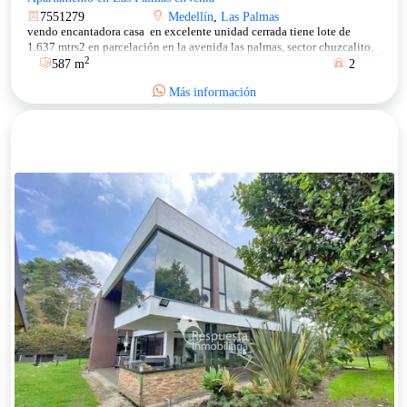
7551279
Medellín
,
Las Palmas
vendo encantadora casa en excelente unidad cerrada tiene lote de
1.637 mtrs2 en parcelación en la avenida las palmas, sector chuzcalito.
2
587 m
2
Más información