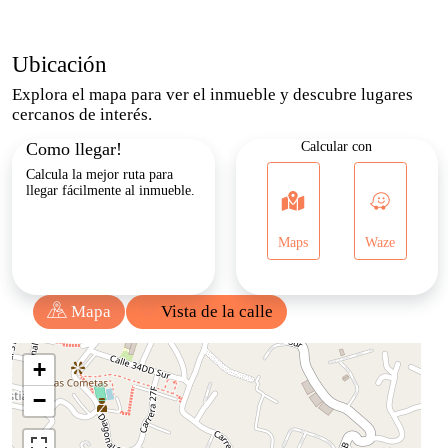
Vigilancia
Armarios Empotrados
Biblioteca/Estudio
Doble Ventana
Ubicación
Explora el mapa para ver el inmueble y descubre lugares
Zona De Lavandería
Comedor Auxiliar
cercanos de interés.
Como llegar!
Calcular con
Cochera / Garaje
Urbanización Cerrada
Calcula la mejor ruta para
llegar fácilmente al inmueble.
Bosque Nativos
Agua
Clósets
Adosado
Maps
Waze
Garaje
Gimnasio
Mapa
Vista de la calle
Baño Auxiliar
Cocina Equipada
Gas Domiciliario
Chimenea
Acceso Pavimentado
Parqueadero Visitantes