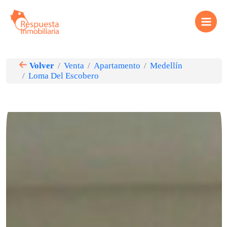
Ir
Main
al
contenido
Menu
Volver
Venta
Apartamento
Medellín
Loma Del Escobero