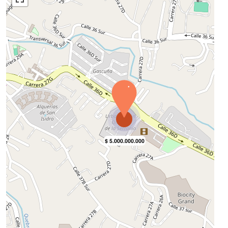
Zonas Verdes
Zona Campestre
Balcón
Depósito
Despensa
Jardín
Admite Mascotas
Baño En Habitación
Principal
Cocina Integral
Habitación Servicio
Citófono / Intercomunicador
Cerca Zona Urbana
Portería / Recepción
Árboles Frutales
Zona Camping