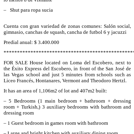
– Shut para ropa sucia
Cuenta con gran variedad de zonas comunes: Salón social,
gimnasio, canchas de squash, cancha de futbol 6 y jacuzzi
Predial anual: $ 3.400.000
************************************************
FOR SALE House located on Loma del Escobero, next to
the Éxito Express del Escobero, in front of the San José de
las Vegas school and just 5 minutes from schools such as
Liceo Francés, Hontanares, Vermont and Theodoro Hertzl.
It has an area of ​​1,106m2 of lot and 407m2 built:
– 5 Bedrooms (1 main bedroom + bathroom + dressing
room + Turkish,) 3 auxiliary bedrooms with bathroom and
dressing room
– 1 Guest bedroom in games room with bathroom
– Large and bright kitchen with auxiliary dining room.