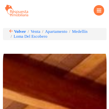
Ir
Main
al
contenido
Menu
Volver
Venta
Apartamento
Medellín
Loma Del Escobero