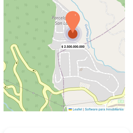
Cancha De Squash
Urbanización Cerrada
Zonas Deportivas