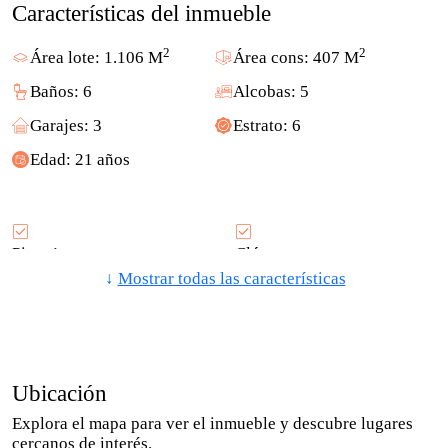
Características del inmueble
2
2
Área lote: 1.106 M
Área cons: 407 M
Baños: 6
Alcobas: 5
Garajes: 3
Estrato: 6
Edad: 21 años
Piso: 1
Clósets
↓
Mostrar todas las características
Garaje
Admite Mascotas
Baño En Habitación
Cocina Integral
Principal
Ubicación
Zona De Lavandería
Área Social
Explora el mapa para ver el inmueble y descubre lugares
cercanos de interés.