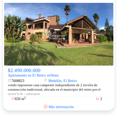
$2.490.000.000
Apartamento en El Retiro enVenta
7608823
Medellín
,
El Retiro
vendo imponente casa campestre independiente de 2 niveles de
construcción tradicional, ubicada en el municipio del retiro por el
sector la fe – antioquia
2
650 m
2
Más información