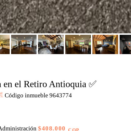
 en el Retiro Antioquia ✅
Código inmueble 9643774
dministración
$408.000
COP