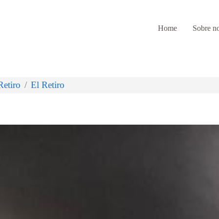
Home
Sobre no
Retiro
El Retiro