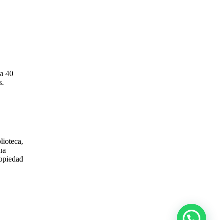
 a 40
s.
lioteca,
na
ropiedad