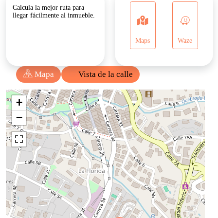
Calcula la mejor ruta para
llegar fácilmente al inmueble.
Balcón
Depósito
Despensa
Terraza
Maps
Waze
Baño Auxiliar
Cocina Integral
Mapa
Vista de la calle
Hall De Alcobas
Comedor Auxiliar
Centros Comerciales
Cochera / Garaje
Urbanización Cerrada
Vivienda Multifamiliar
Calentador
Unifamiliar
Jacuzzi
Vigilancia
Baño En Habitación
Gas Domiciliario
Principal