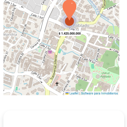
Zona De Lavandería
Acceso Pavimentado
Cerca Zona Urbana
Colegios / Universidades
Zona Residencial
Zona Campestre