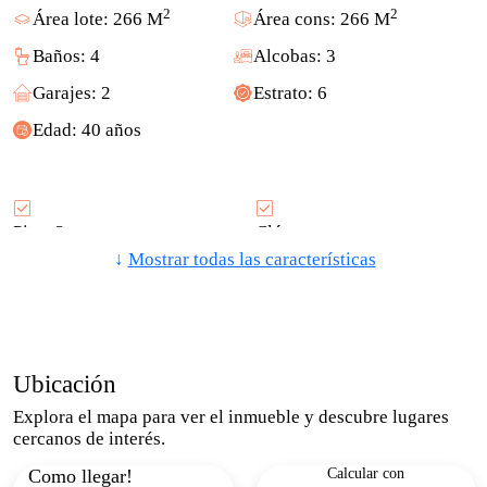
2
2
Área lote: 266 M
Área cons: 266 M
Baños: 4
Alcobas: 3
Garajes: 2
Estrato: 6
Edad: 40 años
Piso: 3
Clósets
↓
Mostrar todas las características
Adosado
Patio
Armarios Empotrados
Biblioteca/Estudio
Habitación Servicio
Citófono / Intercomunicador
Ubicación
Explora el mapa para ver el inmueble y descubre lugares
Área Social
Circuito Cerrado De Tv
cercanos de interés.
Como llegar!
Calcular con
Trans. Público Cercano
Zonas Verdes