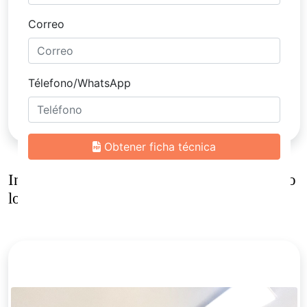
Inmuebles
similares al vendo casa el poblado
loma parra unidad cerrada. medellin.