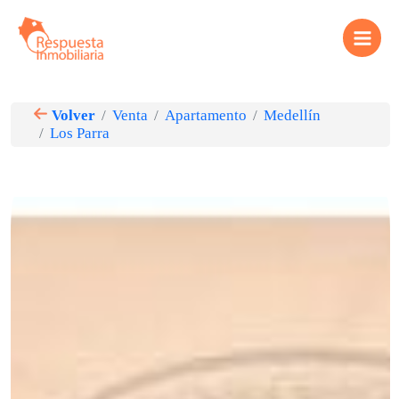
Ir
Main
al
contenido
Menu
Volver
Venta
Apartamento
Medellín
Los Parra