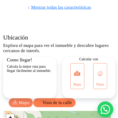
Piso: 1
Calentador
↓
Mostrar todas las características
Unifamiliar
Despensa
Jacuzzi
Jardín
Terraza
Gimnasio
Ubicación
Explora el mapa para ver el inmueble y descubre lugares
Lavaplatos
Armarios Empotrados
cercanos de interés.
Como llegar!
Calcular con
Barra Estilo Americano
Cocina Integral
Calcula la mejor ruta para
llegar fácilmente al inmueble.
Habitación Servicio
Vista Panorámica
Cocina Tipo Americano
Puerta De Seguridad
Maps
Waze
Centros Comerciales
Cochera / Garaje
Mapa
Vista de la calle
Parques Cercanos
Urbanización Cerrada