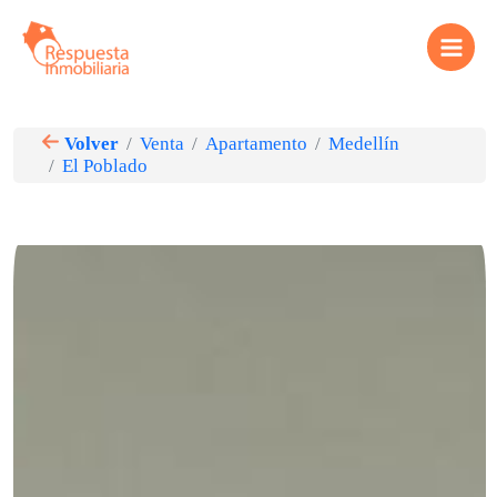
Ir
Main
al
contenido
Menu
Volver
Venta
Apartamento
Medellín
El Poblado